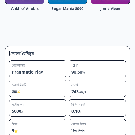
Ankh of Anubis
Sugar Mania 8000
Jinns Moon
গেমের বৈশিষ্ট্য
প্রোভাইডার
RTP
Pragmatic Play
96.50
%
ভোলাটাইলটি
পেলাইন
উচ্চ
243
⚡
ways
সর্বোচ্চ জয়
মিনিমাম বেট
5000
0.10
x
৳
রিলস
বোনাস ফিচার
5
ফ্রি স্পিন
⭐