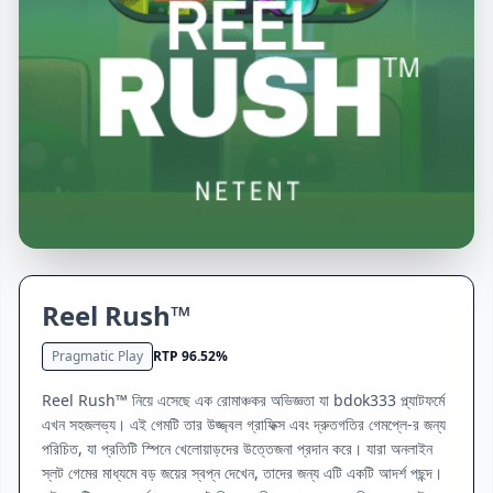
▶
Reel Rush™
Pragmatic Play
RTP 96.52%
Reel Rush™ নিয়ে এসেছে এক রোমাঞ্চকর অভিজ্ঞতা যা bdok333 প্ল্যাটফর্মে
এখন সহজলভ্য। এই গেমটি তার উজ্জ্বল গ্রাফিক্স এবং দ্রুতগতির গেমপ্লে-র জন্য
পরিচিত, যা প্রতিটি স্পিনে খেলোয়াড়দের উত্তেজনা প্রদান করে। যারা অনলাইন
স্লট গেমের মাধ্যমে বড় জয়ের স্বপ্ন দেখেন, তাদের জন্য এটি একটি আদর্শ পছন্দ।