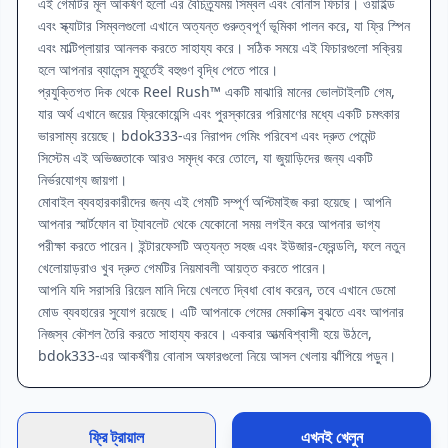
এই গেমটির মূল আকর্ষণ হলো এর বৈচিত্র্যময় সিম্বল এবং বোনাস ফিচার। ওয়াইল্ড
এবং স্ক্যাটার সিম্বলগুলো এখানে অত্যন্ত গুরুত্বপূর্ণ ভূমিকা পালন করে, যা ফ্রি স্পিন
এবং মাল্টিপ্লায়ার আনলক করতে সাহায্য করে। সঠিক সময়ে এই ফিচারগুলো সক্রিয়
হলে আপনার ব্যালেন্স মুহূর্তেই বহুগুণ বৃদ্ধি পেতে পারে।
প্রযুক্তিগত দিক থেকে Reel Rush™ একটি মাঝারি মানের ভোলটাইলটি গেম,
যার অর্থ এখানে জয়ের ফ্রিকোয়েন্সি এবং পুরস্কারের পরিমাণের মধ্যে একটি চমৎকার
ভারসাম্য রয়েছে। bdok333-এর নিরাপদ গেমিং পরিবেশ এবং দ্রুত পেমেন্ট
সিস্টেম এই অভিজ্ঞতাকে আরও সমৃদ্ধ করে তোলে, যা জুয়াড়িদের জন্য একটি
নির্ভরযোগ্য জায়গা।
মোবাইল ব্যবহারকারীদের জন্য এই গেমটি সম্পূর্ণ অপ্টিমাইজ করা হয়েছে। আপনি
আপনার স্মার্টফোন বা ট্যাবলেট থেকে যেকোনো সময় লগইন করে আপনার ভাগ্য
পরীক্ষা করতে পারেন। ইন্টারফেসটি অত্যন্ত সহজ এবং ইউজার-ফ্রেন্ডলি, ফলে নতুন
খেলোয়াড়রাও খুব দ্রুত গেমটির নিয়মাবলী আয়ত্ত করতে পারেন।
আপনি যদি সরাসরি রিয়েল মানি দিয়ে খেলতে দ্বিধা বোধ করেন, তবে এখানে ডেমো
মোড ব্যবহারের সুযোগ রয়েছে। এটি আপনাকে গেমের মেকানিক্স বুঝতে এবং আপনার
নিজস্ব কৌশল তৈরি করতে সাহায্য করবে। একবার আত্মবিশ্বাসী হয়ে উঠলে,
bdok333-এর আকর্ষণীয় বোনাস অফারগুলো নিয়ে আসল খেলায় ঝাঁপিয়ে পড়ুন।
ফ্রি ট্রায়াল
এখনই খেলুন