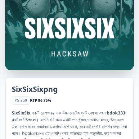
▶
SixSixSixpng
PG Soft
RTP 96.75%
SixSixSix
একটি রোমাঞ্চকর এবং উচ্চ-ভোল্টেজ স্লট গেম যা এখন
bdok333
প্ল্যাটফর্মে উপলব্ধ। আপনি যদি এমন একটি গেম খুঁজছেন যেখানে রহস্য, উত্তেজনা
এবং বিশাল জয়ের সম্ভাবনা একসাথে মিশে থাকে, তবে এই গেমটি আপনার জন্য সেরা
পছন্দ। bdok333-এ এই গেমটি খেলার অভিজ্ঞতা হবে অতুলনীয়, কারণ আমরা