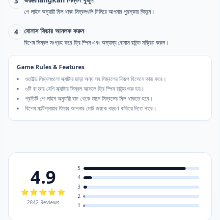
3
পে-লাইন অনুযায়ী মিল থাকা সিম্বলগুলি মিলিয়ে আপনার পুরস্কার জিতুন।
বোনাস ফিচার আনলক করুন
4
বিশেষ সিম্বল সংগ্রহ করে ফ্রি স্পিন এবং অন্যান্য বোনাস রাউন্ড সক্রিয় করুন।
Game Rules & Features
ওয়াইল্ড সিম্বলগুলো স্ক্যাটার ছাড়া অন্য সব সিম্বলের বিকল্প হিসেবে কাজ করে।
৩টি বা তার বেশি স্ক্যাটার সিম্বল আসলে ফ্রি স্পিন রাউন্ড শুরু হয়।
প্রতিটি পে-লাইন অনুযায়ী বাম থেকে ডানে সিম্বলের মিল থাকতে হবে।
বিশেষ মাল্টিপ্লায়ার ফিচার আপনার মোট জয়কে বহুগুণ বাড়িয়ে দিতে পারে।
5
4.9
4
3
⭐⭐⭐⭐⭐
2
2842 Reviews
1